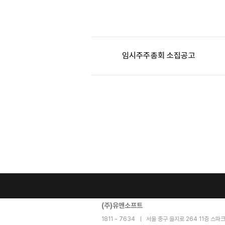
임시주주총회 소집공고
(주)유앤소프트
1811 - 7634​ ㅣ 서울 중구 을지로 264 11층 스